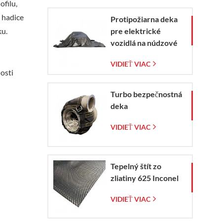
filu,
a hadice
Protipožiarna deka
ku.
pre elektrické
vozidlá na núdzové
zaistenie požiaru
VIDIEŤ VIAC
elektromobilov a
osti
automobilov
Turbo bezpečnostná
deka
VIDIEŤ VIAC
Tepelný štít zo
zliatiny 625 Inconel
VIDIEŤ VIAC