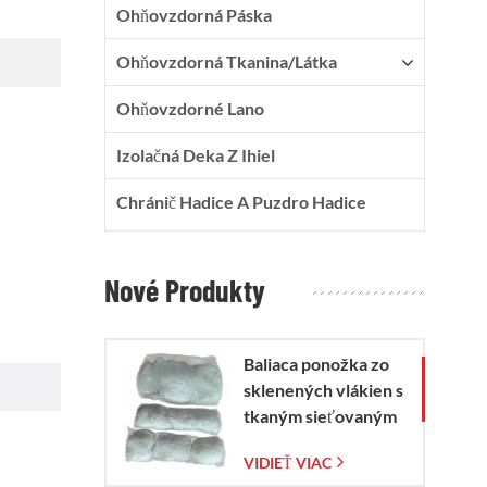
Ohňovzdorná Páska
Ohňovzdorná Tkanina/látka
Ohňovzdorné Lano
Izolačná Deka Z Ihiel
Chránič Hadice A Puzdro Hadice
Nové Produkty
Baliaca ponožka zo
sklenených vlákien s
tkaným sieťovaným
vreckom zo
VIDIEŤ VIAC
sklenených vlákien