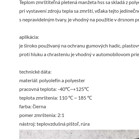
Teplom zmrštiteľná pletená manžeta hss sa skladá z poly
pri vystavení zdroju tepla sa zmrští, vďaka tejto jedinečn
s nepravidelným tvary. je vhodný na použitie v drsnom pr
aplikácia:
je široko používaný na ochranu gumových hadíc, plastov
proti hluku a chrasteniu je vhodný v automobilovom prie
technické dáta:
materiál: polyolefín a polyester
pracovná teplota: -40℃~+125℃
teplota zmrštenia: 110 ℃ ~ 185 ℃
farba: čierna
pomer zmrštenia: 2:1
nástroj: teplovzdušná pištoľ, rúra