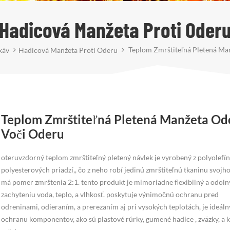
Hadicová Manžeta Proti Oder
Teplom Zmrštiteľná Pletená Ma
káv
Hadicová Manžeta Proti Oderu
Teplom Zmrštiteľná Pletená Manžeta Od
Voči Oderu
oteruvzdorný teplom zmrštiteľný pletený návlek je vyrobený z polyolefí
polyesterových priadzí,, čo z neho robí jedinú zmrštiteľnú tkaninu svojh
má pomer zmrštenia 2:1. tento produkt je mimoriadne flexibilný a odoln
zachyteniu voda, teplo, a vlhkosť. poskytuje výnimočnú ochranu pred
odreninami, odieraním, a prerezaním aj pri vysokých teplotách, je ideáln
ochranu komponentov, ako sú plastové rúrky, gumené hadice , zväzky, a 