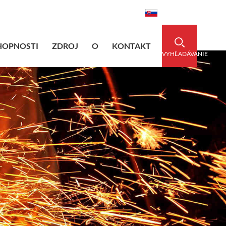
dedsleeve.com
0086-15856303740
Slovenský
HOPNOSTI
ZDROJ
O
KONTAKT
VYHĽADÁVANIE