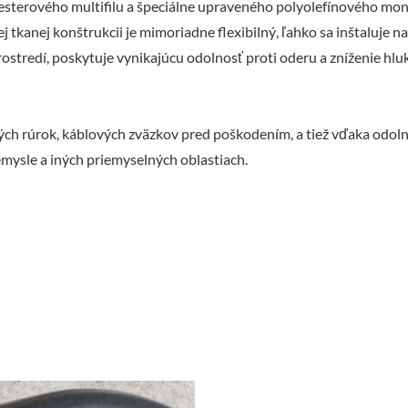
esterového multifilu a špeciálne upraveného polyolefínového mono
ej tkanej konštrukcii je mimoriadne flexibilný, ľahko sa inštaluje n
ostredí, poskytuje vynikajúcu odolnosť proti oderu a zníženie hlu
ých rúrok, káblových zväzkov pred poškodením, a tiež vďaka odoln
mysle a iných priemyselných oblastiach.