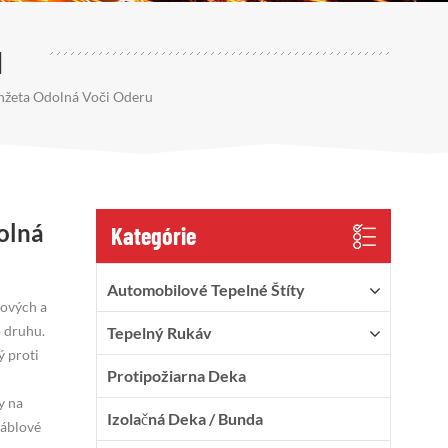
u
nžeta Odolná Voči Oderu
olná
Kategórie
Automobilové Tepelné Štíty
nových a
o druhu.
Tepelný Rukáv
ý proti
Protipožiarna Deka
y na
Izolačná Deka / Bunda
káblové