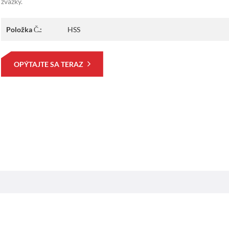
zväzky.
Položka Č.:
HSS
OPÝTAJTE SA TERAZ