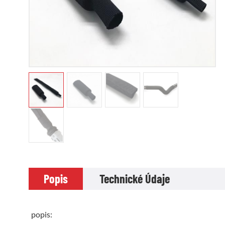
Popis
Technické Údaje
popis: