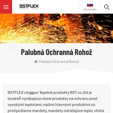
Slovenský
Palubná Ochranná Rohož
Palubná Ochranná Rohož
BSTFLEX ningguo Tepelné produkty BST co.,ltd je
továreň vyrábajúca rôzne produkty na ochranu pred
vysokými teplotami, našimi hlavnými produktmi sú
protipožiarne manžety, manžety odrážajúce teplo, vlnitá