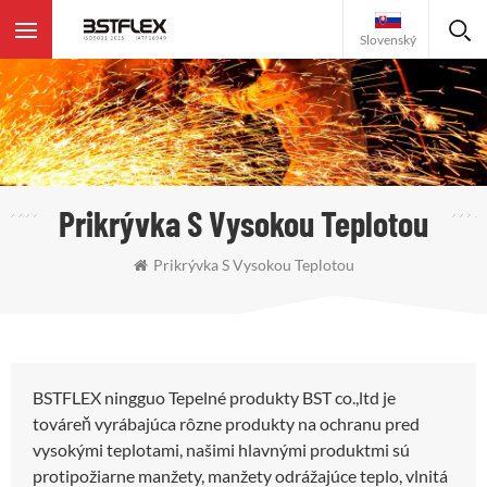
Slovenský
Prikrývka S Vysokou Teplotou
Prikrývka S Vysokou Teplotou
BSTFLEX ningguo Tepelné produkty BST co.,ltd je
továreň vyrábajúca rôzne produkty na ochranu pred
vysokými teplotami, našimi hlavnými produktmi sú
protipožiarne manžety, manžety odrážajúce teplo, vlnitá