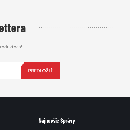
ettera
 produktoch!
Najnovšie Správy