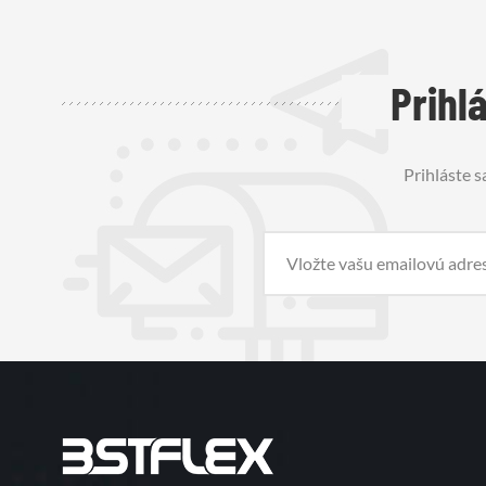
Prihl
Prihláste s