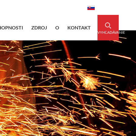
dedsleeve.com
0086-15856303740
Slovenský
HOPNOSTI
ZDROJ
O
KONTAKT
VYHĽADÁVANIE