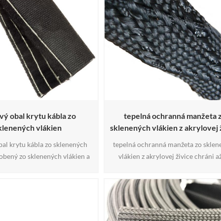
so silikónovým kaučukovým
nastavuje nový štandard pre
 flexibilitu a tepelnú odol32
vý obal krytu kábla zo
tepelná ochranná manžeta 
klenených vlákien
sklenených vlákien z akrylovej 
al krytu kábla zo sklenených
tepelná ochranná manžeta zo sklen
obený zo sklenených vlákien a
vlákien z akrylovej živice chráni a
lotného náteru, šitý pomocou
1,200°F, významnú ochranu proti o
 zipsu. bežne používaný na
rozširuje sa na oveľa väčšie priem
racích hadíc pred roztaveným
ideálne pre EGR rúrky, palivové pot
a oderom pri pohybe a ťahaní.
hydraulické a priemyselné hadice, a
aplikácie toľko zváracích a