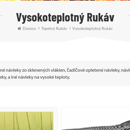
Vysokoteplotný Rukáv
Domov
Tepelný Rukáv
Vysokoteplotný Rukáv
é návleky zo sklenených vlákien, čadičové opletené návleky, náv
y, a iné návleky na vysoké teploty.