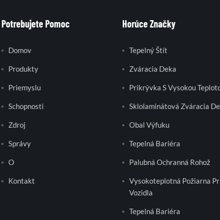
Potrebujete Pomoc
Horúce Značky
Domov
Tepelný Štít
Produkty
Zváracia Deka
Priemyslu
Prikrývka S Vysokou Teplot
Schopnosti
Sklolaminátová Zváracia D
Zdroj
Obal Výfuku
Správy
Tepelná Bariéra
O
Palubná Ochranná Rohož
Kontakt
Vysokoteplotná Požiarna Pr
Vozidla
Tepelná Bariéra