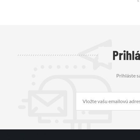
benzín.
hadíc, rúr
Prihl
Prihláste s