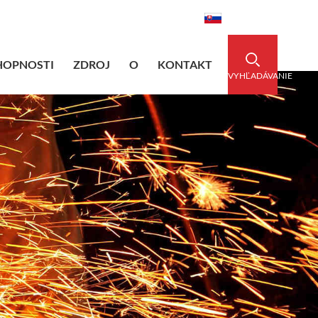
dedsleeve.com
0086-15856303740
Slovenský
HOPNOSTI
ZDROJ
O
KONTAKT
VYHĽADÁVANIE