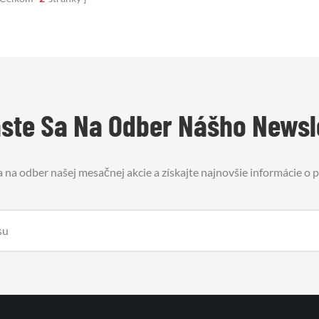
, kovových rúrok, elektrických
káblov .32
áste Sa Na Odber Nášho Newsl
a na odber našej mesačnej akcie a získajte najnovšie informácie o