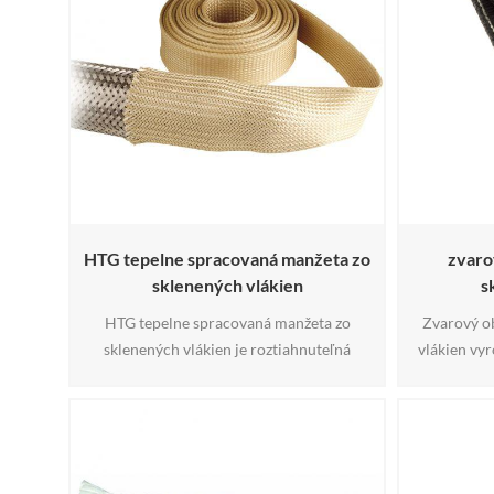
vlákien vykazovať vynikajúca dielektrická
kevlaru 
pevnosť a nízka tepelná vodivosť.32
poťahom, 
odolnosť,
HTG tepelne spracovaná manžeta zo
zvaro
sklenených vlákien
s
HTG tepelne spracovaná manžeta zo
Zvarový ob
sklenených vlákien je roztiahnuteľná
vlákien vyr
manžeta zo spletených sklenených vlákien
vysokotep
schopná prevádzky pri nepretržitej teplote
suchého
1000 °F (538 °C).
ochranu zvá
rozstrekom 