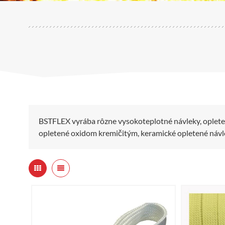
BSTFLEX vyrába rôzne vysokoteplotné návleky, opleten
opletené oxidom kremičitým, keramické opletené návlek