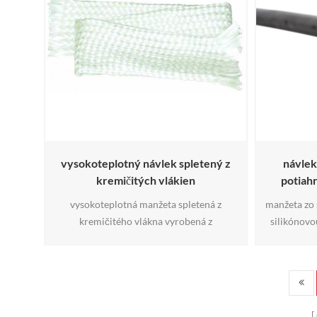
vysokoteplotný návlek spletený z
návlek
kremičitých vlákien
potiah
vysokoteplotná manžeta spletená z
manžeta zo 
kremičitého vlákna vyrobená z
silikónov
kremičitého vlákna, táto manžeta odolá
silikóno
vyšším teplotám ako sklolaminát. odoláva
vlákna zo 
otvorenému plameňu a rozstreku
vysoko kval
roztaveného kovu,, takže je dobrou voľbou
spletená tr
pre zváracie aplikácie. odoláva aj olejom a
vhodná pr