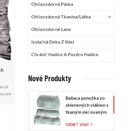
Ohňovzdorná Páska
Ohňovzdorná Tkanina/látka
Ohňovzdorné Lano
Izolačná Deka Z Ihiel
Chránič Hadice A Puzdro Hadice
ch
Nové Produkty
en je
íkovým
Baliaca ponožka zo
tené
sklenených vlákien s
ajú
tkaným sieťovaným
ane sa
vreckom zo
VIDIEŤ VIAC
sklenených vlákien