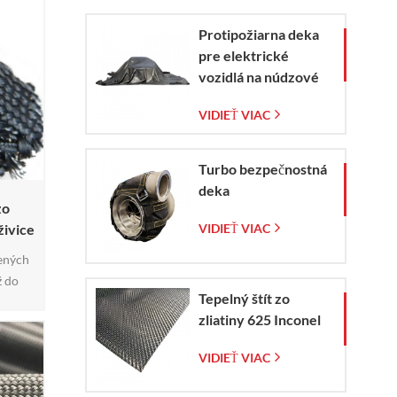
Protipožiarna deka
pre elektrické
vozidlá na núdzové
zaistenie požiaru
VIDIEŤ VIAC
elektromobilov a
automobilov
Turbo bezpečnostná
deka
zo
živice
VIDIEŤ VIAC
ených
ž do
Tepelný štít zo
deru a
zliatiny 625 Inconel
ery.
rubia,
VIDIEŤ VIAC
ko aj