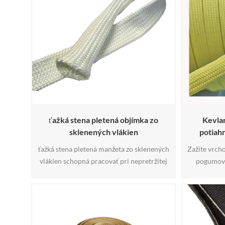
ťažká stena pletená objímka zo
Kevla
sklenených vlákien
potiah
ťažká stena pletená manžeta zo sklenených
Zažite vrch
vlákien schopná pracovať pri nepretržitej
pogumov
teplote 1000 °F (538 °C). konštrukcia z
návlek
vysoko objemových vlákien poskytuje
navr
vynikajúce izolačné vlastnosti, a
najnároč
textúrovaná, neošetrená konštrukcia
priemyseln
umožňuje tejto manžete zo sklenených
ktorý ko