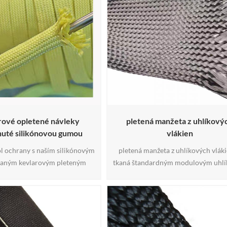
rové opletené návleky
pletená manžeta z uhlíkový
nuté silikónovou gumou
vlákien
ol ochrany s naším silikónovým
pletená manžeta z uhlíkových vláki
aným kevlarovým pleteným
tkaná štandardným modulovým uhl
om, inovatívnym riešením
vláknom v 45° orientácii, tieto ple
hnutým tak, aby spĺňalo
manžety z uhlíkových vlákien m
nejšie požiadavky v rôznych
jedinečnú schopnosť ľahko a opakov
ých odvetviach. Tento návlek,
prispôsobiť rôznym tvarom.
mbinuje výnimočnú pevnosť