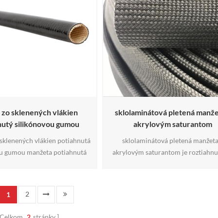
automobilových aplikácií.
 zo sklenených vlákien
sklolaminátová pletená manže
nutý silikónovou gumou
akrylovým saturantom
sklenených vlákien potiahnutá
sklolaminátová pletená manžeta
ou gumou manžeta potiahnutá
akrylovým saturantom je roztiahnu
m je vyrobená z nekonečného
pletená manžeta zo sklenených vlá
sklenených vlákien potiahnutá
schopná prevádzky pri nepretržitej 
itnou silikónovou gumou. naša
1000°F (538°C). poskytuje vynika
2
1
ubica zo sklenených vlákien je
ochranu pre priemyselné drôty, ká
e aplikácie vrátane ochrany
hydraulické hadice, rúry a rúrk
Celkom
2
stránky