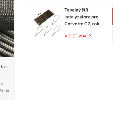
Tepelný štít
katalyzátora pre
Corvette C7, rok
výroby 2014 – 2019
VIDIEŤ VIAC
ta s
 s
teľná
kien
teplote
júcu
ble,
y.