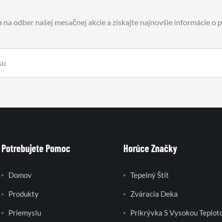
a na odber našej mesačnej akcie a získajte najnovšie informácie o
Potrebujete Pomoc
Horúce Značky
Domov
Tepelný Štít
Produkty
Zváracia Deka
Priemyslu
Prikrývka S Vysokou Teplot