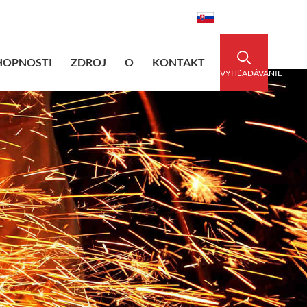
dedsleeve.com
0086-15856303740
Slovenský
HOPNOSTI
ZDROJ
O
KONTAKT
VYHĽADÁVANIE