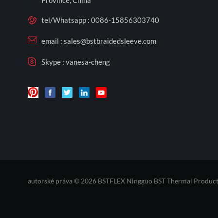
Province, China
tel/Whatsapp :
0086-15856303740
email :
sales@bstbraidedsleeve.com
Skype :
vanesa-cheng
autorské práva © 2026 BSTFLEX Ningguo BST Thermal Products 