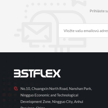
Prihláste s
No.10, Chuangxin North Road, Nanshan Park,
Ningguo Economic and Technological
Development Zone, Ningguo City, Anhui