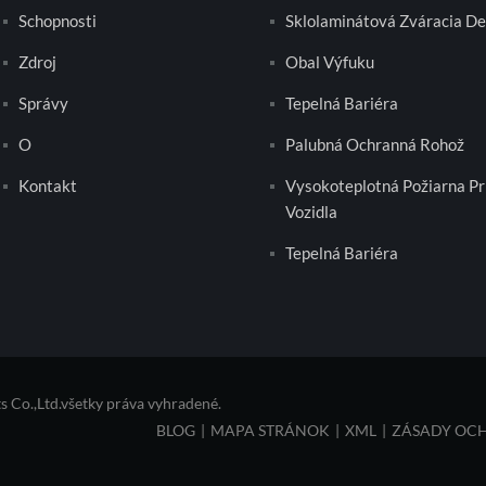
Schopnosti
Sklolaminátová Zváracia D
Zdroj
Obal Výfuku
Správy
Tepelná Bariéra
O
Palubná Ochranná Rohož
Kontakt
Vysokoteplotná Požiarna Pr
Vozidla
Tepelná Bariéra
Co.,Ltd.všetky práva vyhradené.
BLOG
|
MAPA STRÁNOK
|
XML
|
ZÁSADY OC