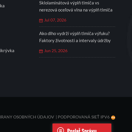
Sklolaminátová výplň tlmiča vs
eka
nerezová oceľová vlna na výplň tlmiča
Jul 07, 2026
Ako dlho vydrží výplň tlmiča výfuku?
Faktory životnosti a intervaly údržby
ikrývka
Jun 25, 2026
HRANY OSOBNÝCH ÚDAJOV
|
PODPOROVANÁ SIEŤ IPV6
Poslať Správu