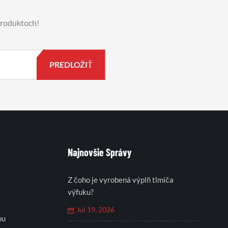
 produktoch!
Najnovšie Správy
Z čoho je vyrobená výplň tlmiča
výfuku?
Jul 19, 2026
ou