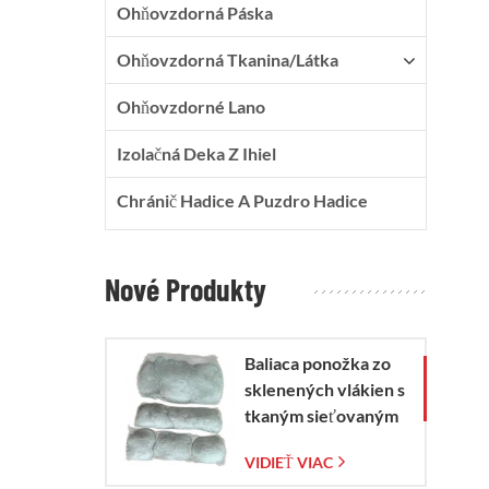
Ohňovzdorná Páska
Ohňovzdorná Tkanina/látka
Ohňovzdorné Lano
Izolačná Deka Z Ihiel
Chránič Hadice A Puzdro Hadice
Nové Produkty
Baliaca ponožka zo
sklenených vlákien s
tkaným sieťovaným
vreckom zo
VIDIEŤ VIAC
sklenených vlákien