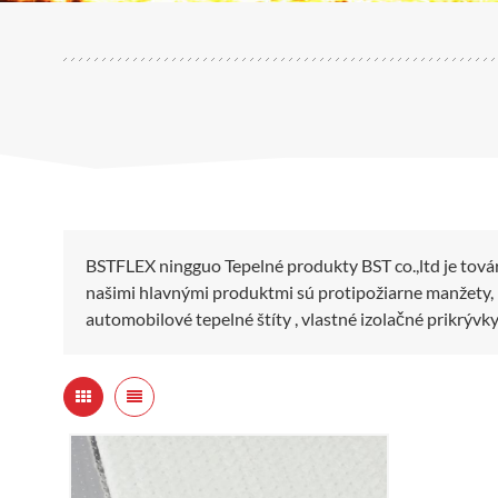
BSTFLEX ningguo Tepelné produkty BST co.,ltd je tová
našimi hlavnými produktmi sú protipožiarne manžety, m
automobilové tepelné štíty , vlastné izolačné prikrývk