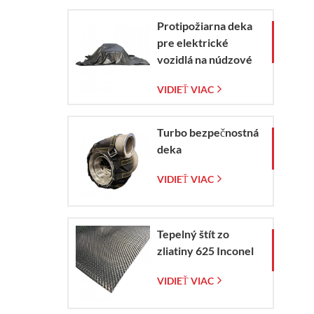
Protipožiarna deka
pre elektrické
vozidlá na núdzové
zaistenie požiaru
VIDIEŤ VIAC
elektromobilov a
automobilov
Turbo bezpečnostná
deka
VIDIEŤ VIAC
Tepelný štít zo
zliatiny 625 Inconel
VIDIEŤ VIAC