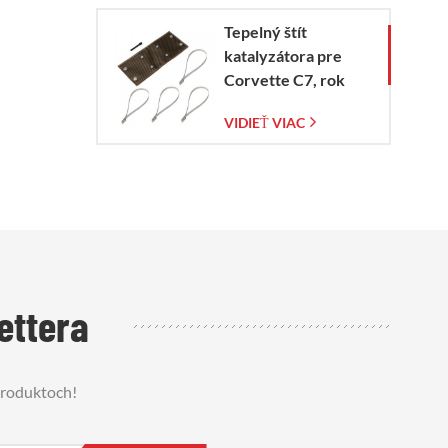
Tepelný štít
katalyzátora pre
Corvette C7, rok
výroby 2014 – 2019
VIDIEŤ VIAC
ettera
 produktoch!