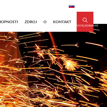
dedsleeve.com
0086-15856303740
Slovenský
HOPNOSTI
ZDROJ
O
KONTAKT
VYHĽADÁVANIE