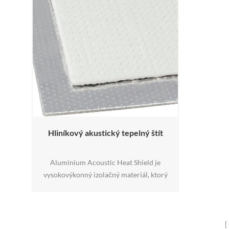
Hliníkový akustický tepelný štít
Aluminium Acoustic Heat Shield je
vysokovýkonný izolačný materiál, ktorý
kombinuje prešívané E-sklenené vlákno s
reflexnou vysokomikrónovou hliníkovou
fóliou. Poskytuje tepelnú aj akustickú
izoláciu, účinne odoláva sálavému teplu až