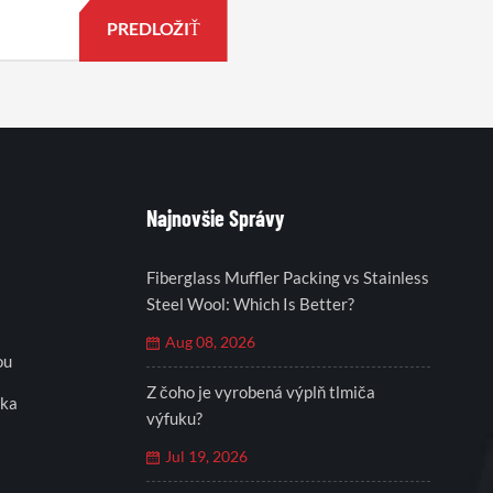
Najnovšie Správy
Fiberglass Muffler Packing vs Stainless
Steel Wool: Which Is Better?
Aug 08, 2026
ou
Z čoho je vyrobená výplň tlmiča
eka
výfuku?
Jul 19, 2026