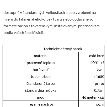
dostupné v štandardných veľkostiach alebo vyrobené na
mieru do takmer akéhokoľvek tvaru alebo dodávané vo
formáte záclon s továrenskými inštalovanými priechodkami
podľa vašich špecifikácií.
technické
dátový hárok
materiál
oxid kremi
pracovné
teplota
-40
℃
-
+98
horľavosť
vw-1
topenie
bod
+1650
štandardná
farba
prírody
štandardná
hrúbka
0.75
m
moq
46
meter
každý
rezanie
nástroj
nožnic