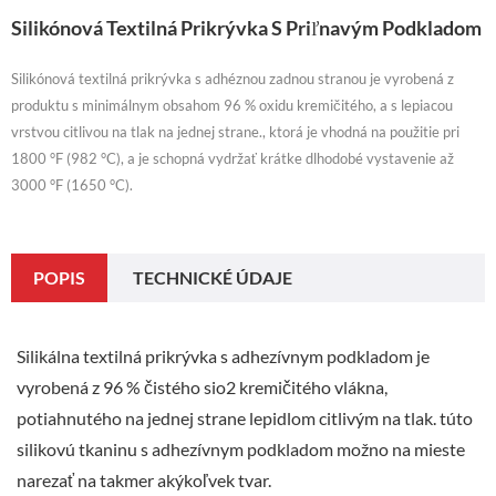
Silikónová Textilná Prikrývka S Priľnavým Podkladom
Silikónová textilná prikrývka s adhéznou zadnou stranou je vyrobená z
produktu s minimálnym obsahom 96 % oxidu kremičitého, a s lepiacou
vrstvou citlivou na tlak na jednej strane., ktorá je vhodná na použitie pri
1800 °F (982 °C), a je schopná vydržať krátke dlhodobé vystavenie až
3000 °F (1650 °C).
POPIS
TECHNICKÉ ÚDAJE
Silikálna textilná prikrývka s adhezívnym podkladom je
vyrobená z 96 % čistého sio2 kremičitého vlákna,
potiahnutého na jednej strane lepidlom citlivým na tlak. túto
silikovú tkaninu s adhezívnym podkladom možno na mieste
narezať na takmer akýkoľvek tvar.