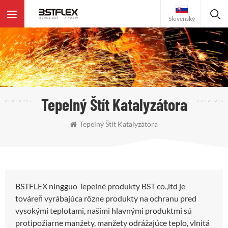
Slovenský
Tepelný Štít Katalyzátora
Tepelný Štít Katalyzátora
BSTFLEX ningguo Tepelné produkty BST co.,ltd je
továreň vyrábajúca rôzne produkty na ochranu pred
vysokými teplotami, našimi hlavnými produktmi sú
protipožiarne manžety, manžety odrážajúce teplo, vlnitá