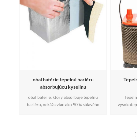
obal batérie tepelnú bariéru
Tepeln
absorbujúcu kyselinu
obal batérie, ktorý absorbuje tepelnú
Tepeln
bariéru, odráža viac ako 90 % sálavého
vysokotepl
tepla, zachytáva a neutralizuje kyselinu
určený na 
batérie, chráni pred koróziou, je
sálavým te
recyklovateľný, a chráni životné
lokálnymi
prostredie. zlatý obal batérie na
prirodzen