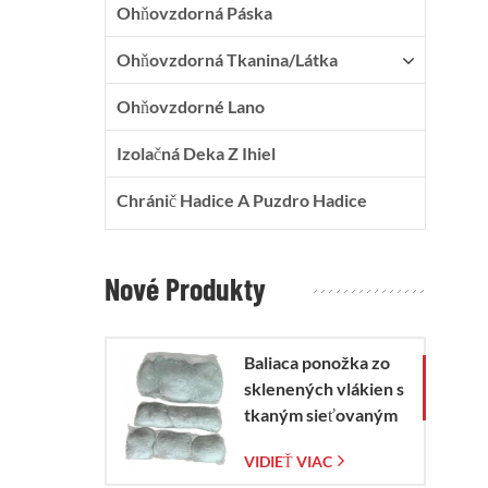
Ohňovzdorná Páska
Ohňovzdorná Tkanina/látka
Ohňovzdorné Lano
Izolačná Deka Z Ihiel
Chránič Hadice A Puzdro Hadice
Nové Produkty
Baliaca ponožka zo
sklenených vlákien s
tkaným sieťovaným
vreckom zo
VIDIEŤ VIAC
sklenených vlákien