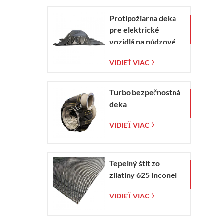
Protipožiarna deka
pre elektrické
vozidlá na núdzové
zaistenie požiaru
VIDIEŤ VIAC
elektromobilov a
automobilov
Turbo bezpečnostná
deka
VIDIEŤ VIAC
Tepelný štít zo
zliatiny 625 Inconel
VIDIEŤ VIAC