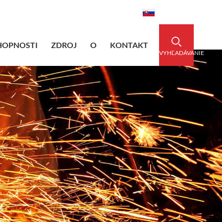
dedsleeve.com
0086-15856303740
Slovenský
HOPNOSTI
ZDROJ
O
KONTAKT
VYHĽADÁVANIE