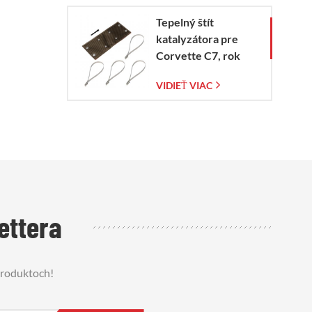
Tepelný štít
katalyzátora pre
Corvette C7, rok
výroby 2014 – 2019
VIDIEŤ VIAC
ettera
 produktoch!