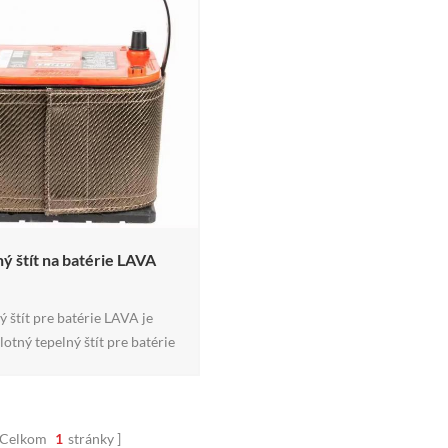
ý štít na batérie LAVA
ý štít pre batérie LAVA je
otný tepelný štít pre batérie
ochranu oblastí batérie pred
plom z motorového priestoru a
 horúcimi zónami. Vyrobený z
e kyselinovzdorných vlákien
Celkom
1
stránky