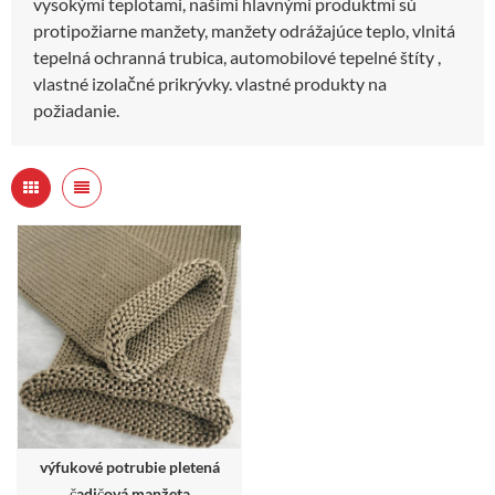
vysokými teplotami, našimi hlavnými produktmi sú
protipožiarne manžety, manžety odrážajúce teplo, vlnitá
tepelná ochranná trubica, automobilové tepelné štíty ,
vlastné izolačné prikrývky. vlastné produkty na
požiadanie.
výfukové potrubie pletená
čadičová manžeta