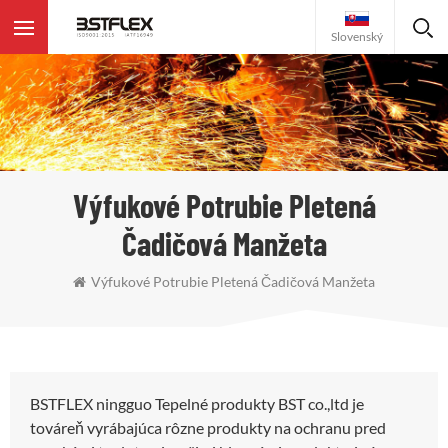
Slovenský
Výfukové Potrubie Pletená
Čadičová Manžeta
Výfukové Potrubie Pletená Čadičová Manžeta
BSTFLEX ningguo Tepelné produkty BST co.,ltd je
továreň vyrábajúca rôzne produkty na ochranu pred