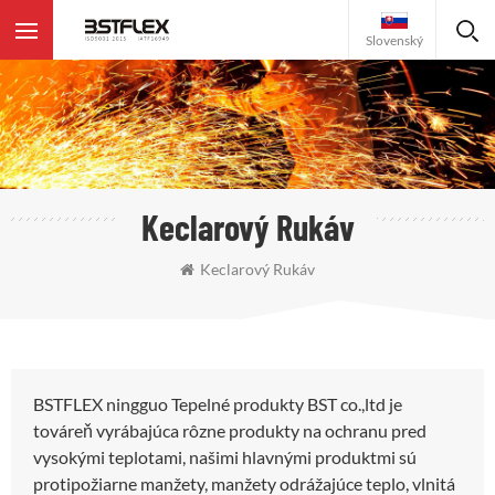
Slovenský
Keclarový Rukáv
Keclarový Rukáv
BSTFLEX ningguo Tepelné produkty BST co.,ltd je
továreň vyrábajúca rôzne produkty na ochranu pred
vysokými teplotami, našimi hlavnými produktmi sú
protipožiarne manžety, manžety odrážajúce teplo, vlnitá