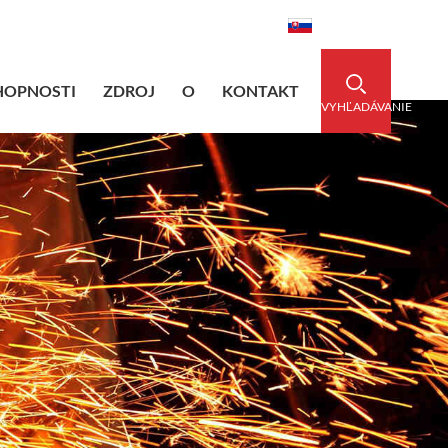
dedsleeve.com
0086-15856303740
Slovenský
HOPNOSTI
ZDROJ
O
KONTAKT
VYHĽADÁVANIE