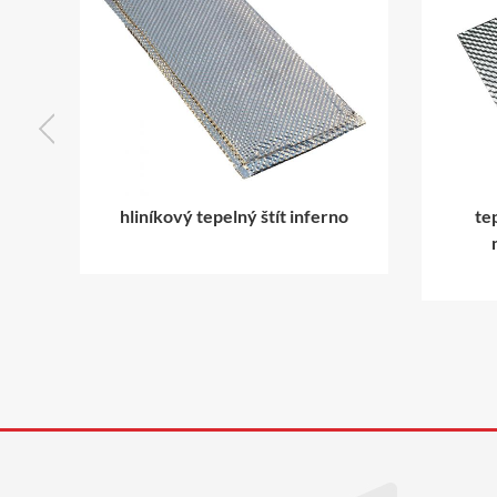
 inferno
tepelne bariérový plech z
nehrdzavejúcej ocele