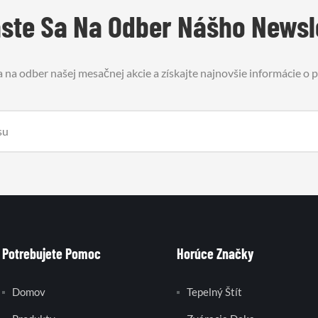
áste Sa Na Odber Nášho Newsl
a na odber našej mesačnej akcie a získajte najnovšie informácie o
Potrebujete Pomoc
Horúce Značky
Domov
Tepelný Štít