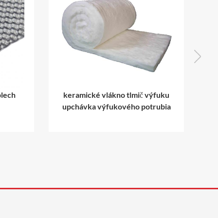
tlmič výfuku
tepelná bariéra z hliníkového
ého potrubia
čadiča