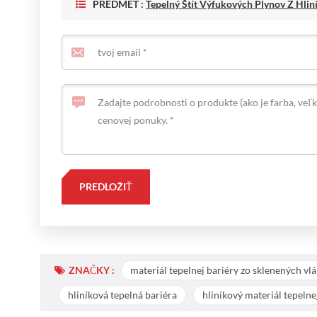
PREDMET :
Tepelný Štít Výfukových Plynov Z Hli
ZNAČKY :
materiál tepelnej bariéry zo sklenených vlá
hliníková tepelná bariéra
hliníkový materiál tepelne