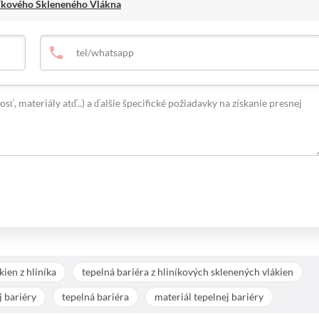
níkového Skleneného Vlákna
kien z hliníka
tepelná bariéra z hliníkových sklenených vlákien
j bariéry
tepelná bariéra
materiál tepelnej bariéry