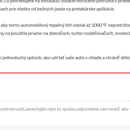
o, čo potrebujete na inštaláciu izolácie horúceho potrubia v prieb
ach pre všetko od bežných jazda na pretekárske aplikácie.
 aby tento automobilový tepelný štít odolal až 1000 °F nepretržit
álny na použitie priamo na zberačoch, turbo rozdeľovačoch, zvodoc
 jednoduchý spôsob, ako udržať vaše auto v chlade a chrániť dôle
c podrobností,zanechajte nám tu správu,odpovieme vám hneď, ako 