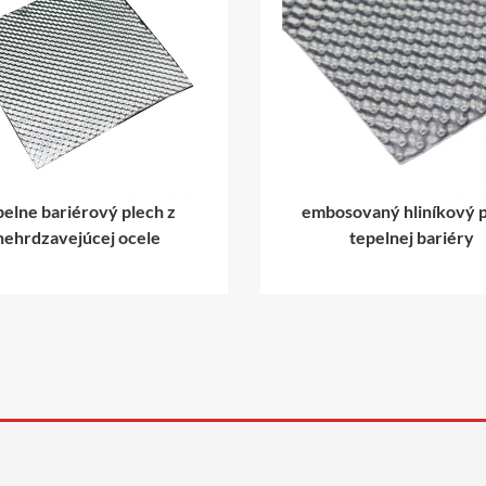
embosovaný hliníkový plech
keramické vlákno 
tepelnej bariéry
upchávka výfukov