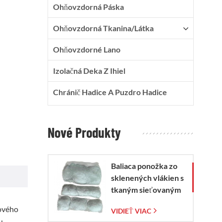
Ohňovzdorná Páska
Ohňovzdorná Tkanina/látka
Ohňovzdorné Lano
Izolačná Deka Z Ihiel
Chránič Hadice A Puzdro Hadice
Nové Produkty
Baliaca ponožka zo
sklenených vlákien s
tkaným sieťovaným
vreckom zo
kového
VIDIEŤ VIAC
sklenených vlákien