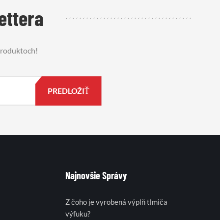
ettera
 produktoch!
Najnovšie Správy
Z čoho je vyrobená výplň tlmiča
výfuku?