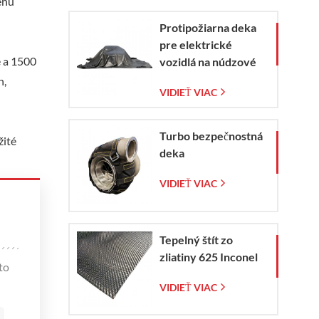
ehu
Protipožiarna deka
pre elektrické
e a 1500
vozidlá na núdzové
zaistenie požiaru
h,
VIDIEŤ VIAC
elektromobilov a
automobilov
Turbo bezpečnostná
žité
deka
VIDIEŤ VIAC
Tepelný štít zo
zliatiny 625 Inconel
to
VIDIEŤ VIAC