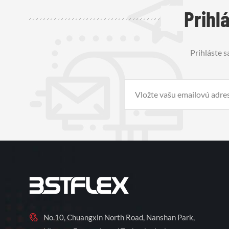
Prihl
Prihláste s
No.10, Chuangxin North Road, Nanshan Park,