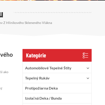
u
ov Z Hliníkového Skleneného Vlákna
ového
Kategórie
Automobilové Tepelné Štíty
ší ako
Tepelný Rukáv
Protipožiarna Deka
°F
Izolačná Deka / Bunda