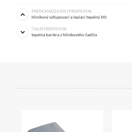
PREDCHÁDZAJÚCI PRÍSPEVOK
hliníkový odlupovací a lepiaci tepelný štít
ĎALŠÍ PRÍSPEVOK
tepelná bariéra z hliníkového čadiča