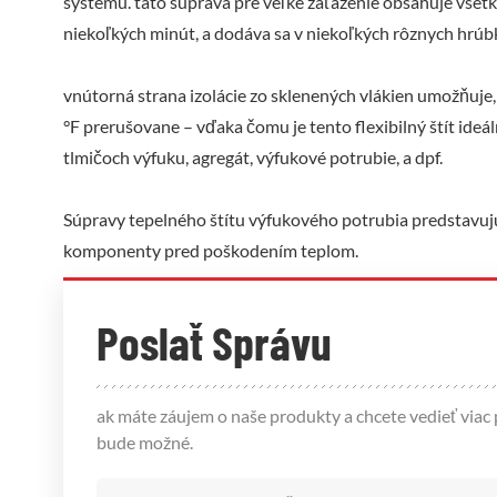
systému. táto súprava pre veľké zaťaženie obsahuje všetk
niekoľkých minút, a dodáva sa v niekoľkých rôznych hrúbk
vnútorná strana izolácie zo sklenených vlákien umožňuje,
°F prerušovane – vďaka čomu je tento flexibilný štít ide
tlmičoch výfuku, agregát, výfukové potrubie, a dpf.
Súpravy tepelného štítu výfukového potrubia predstavujú
komponenty pred poškodením teplom.
Poslať Správu
ak máte záujem o naše produkty a chcete vedieť via
bude možné.