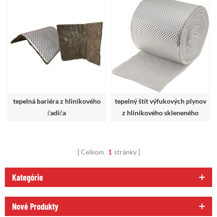
tepelná bariéra z hliníkového
tepelný štít výfukových plynov
čadiča
z hliníkového skleneného
vlákna
Celkom
1
stránky
Kategórie
Nové Produkty