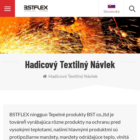
Slovenský
Hadicový Textilný Návlek
Hadicový Textilný Návlek
BSTFLEX ningguo Tepelné produkty BST co.,ltd je
továreň vyrábajúca rôzne produkty na ochranu pred
vysokými teplotami, našimi hlavnými produktmi sú
protipožiarne manžety, manžety odrážajúce teplo, vlnitá