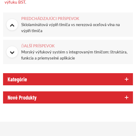
výfuku BST
.
PREDCHÁDZAJÚCI PRÍSPEVOK
Sklolaminátová výplň tlmiča vs nerezová oceľová vlna na
výplň tlmiča
ĎALŠÍ PRÍSPEVOK
Morský výfukový systém s integrovaným tlmičom: štruktúra,
funkcia a priemyselné aplikácie
Kategórie
Nové Produkty