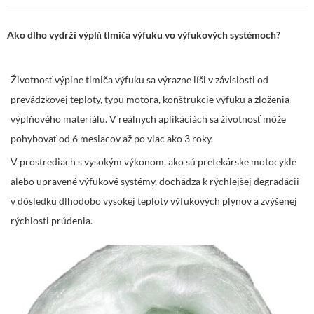
Ako dlho vydrží výplň tlmiča výfuku vo výfukových systémoch?
Životnosť výplne tlmiča výfuku sa výrazne líši v závislosti od
prevádzkovej teploty, typu motora, konštrukcie výfuku a zloženia
výplňového materiálu. V reálnych aplikáciách sa životnosť môže
pohybovať od 6 mesiacov až po viac ako 3 roky.
V prostrediach s vysokým výkonom, ako sú pretekárske motocykle
alebo upravené výfukové systémy, dochádza k rýchlejšej degradácii
v dôsledku dlhodobo vysokej teploty výfukových plynov a zvýšenej
rýchlosti prúdenia.