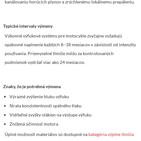
kanálovaniu horúcich plynov a zrýchlenému lokálnemu prepáleniu.
Typické intervaly výmeny
Výkonné výfukové systémy pre motocykle zvyčajne vyžadujú
opätovné naplnenie každých 8–18 mesiacov v závislosti od intenzity
používania. Priemyselné tlmiče môžu za kontrolovaných
podmienok vydržať viac ako 24 mesiacov.
Znaky, že je potrebná výmena
Výrazné zvýšenie hluku výfuku
Strata konzistentnosti spätného tlaku
Viditeľné zvyšky vlákien na výstupe výfuku
Znížená účinnosť motora
Úplné možnosti materiálov sú dostupné na
kategória výplne tlmiča