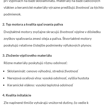
pri výplniach na báze sklolaminátu. Materiály na báze čadičových
vlákien a keramické materiály výrazne predlžujú životnosť za týchto
podmienok.
2. Typ motora a kvalita spaľovania paliva
Dvojtaktné motory zvyčajne skracujú životnosť výplne v dôsledku
zvyškov spaľovania zmesi oleja a paliva. Štvortaktné motory
poskytujú relatívne čistejšie podmienky výfukových plynov.
3. Zloženie výplňového materiálu
Rôzne materiály poskytujú rôznu odolnosť:
Sklolaminát: cenovo výhodný, stredná životnosť
Nerezová oceľová vlna: vysoká odolnosť, vyššia hustota
Keramické vlákno: vysoká teplotná odolnosť
4. Kvalita inštalácie
Zle naplnené tlmiče vytvárajú vnútorné dutiny, čo vedie k