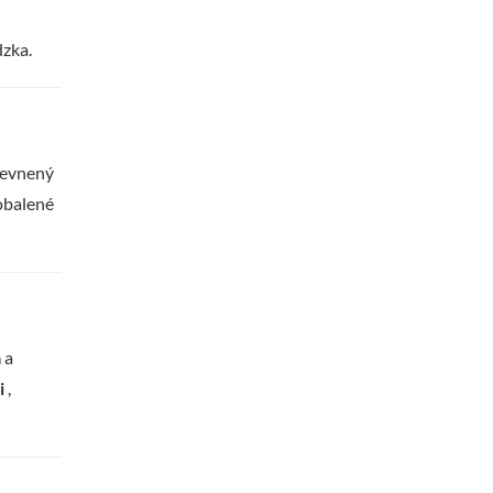
dzka.
pevnený
 obalené
a
a
i
,