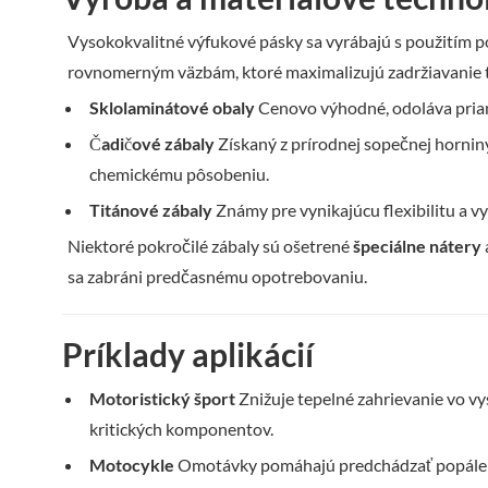
Vysokokvalitné výfukové pásky sa vyrábajú s použitím p
rovnomerným väzbám, ktoré maximalizujú zadržiavanie t
Sklolaminátové obaly
Cenovo výhodné, odoláva pria
Čadičové zábaly
Získaný z prírodnej sopečnej hornin
chemickému pôsobeniu.
Titánové zábaly
Známy pre vynikajúcu flexibilitu a 
Niektoré pokročilé zábaly sú ošetrené
špeciálne nátery
sa zabráni predčasnému opotrebovaniu.
Príklady aplikácií
Motoristický šport
Znižuje tepelné zahrievanie vo 
kritických komponentov.
Motocykle
Omotávky pomáhajú predchádzať popáleni