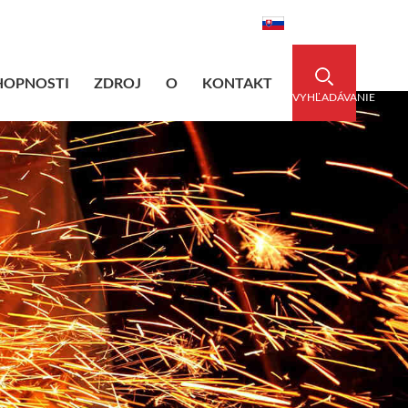
dedsleeve.com
0086-15856303740
Slovenský
HOPNOSTI
ZDROJ
O
KONTAKT
VYHĽADÁVANIE