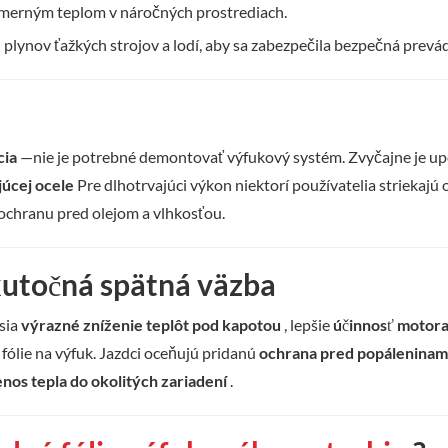
dmerným teplom v náročných prostrediach.
plynov ťažkých strojov a lodí, aby sa zabezpečila bezpečná prevá
cia
—nie je potrebné demontovať výfukový systém. Zvyčajne je u
júcej ocele
Pre dlhotrvajúci výkon niektorí používatelia striekajú
 ochranu pred olejom a vlhkosťou.
kutočná spätná väzba
ásia
výrazné zníženie teplôt pod kapotou
, lepšie
účinnosť motor
j fólie na výfuk. Jazdci oceňujú pridanú
ochrana pred popáleninam
nos tepla do okolitých zariadení
.