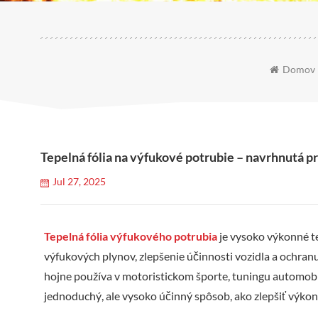
Domov
Tepelná fólia na výfukové potrubie – navrhnutá p
Jul 27, 2025
Tepelná fólia výfukového potrubia
je vysoko výkonné t
výfukových plynov, zlepšenie účinnosti vozidla a ochran
hojne používa v motoristickom športe, tuningu automobi
jednoduchý, ale vysoko účinný spôsob, ako zlepšiť výko