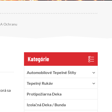
n A Ochranu
Kategórie
Automobilové Tepelné Štíty
Tepelný Rukáv
torá sa
Protipožiarna Deka
Izolačná Deka / Bunda