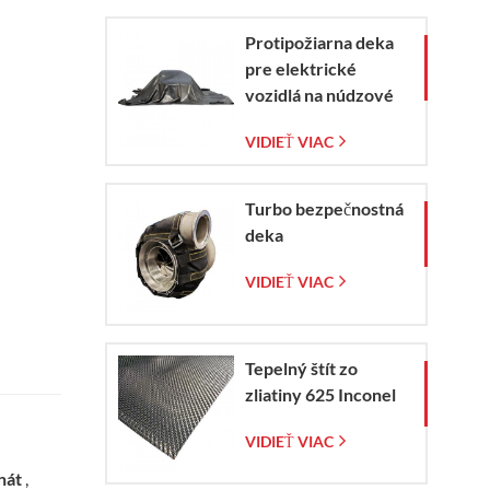
Protipožiarna deka
pre elektrické
vozidlá na núdzové
zaistenie požiaru
VIDIEŤ VIAC
elektromobilov a
automobilov
Turbo bezpečnostná
deka
VIDIEŤ VIAC
Tepelný štít zo
zliatiny 625 Inconel
VIDIEŤ VIAC
inát
,