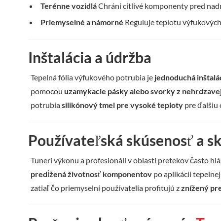
Terénne vozidlá
Chráni citlivé komponenty pred na
Priemyselné a námorné
Reguluje teplotu výfukových 
Inštalácia a údržba
Tepelná fólia výfukového potrubia je
jednoduchá inštalá
pomocou
uzamykacie pásky alebo svorky z nehrdzave
potrubia
silikónový tmel pre vysoké teploty
pre ďalšiu
Používateľská skúsenosť a s
Tuneri výkonu a profesionáli v oblasti pretekov často hl
predĺžená životnosť komponentov
po aplikácii tepelne
zatiaľ čo priemyselní používatelia profitujú z
znížený pre