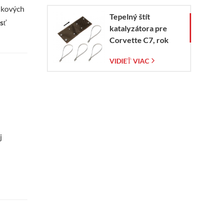
fukových
Tepelný štít
sť
katalyzátora pre
Corvette C7, rok
výroby 2014 – 2019
VIDIEŤ VIAC
j