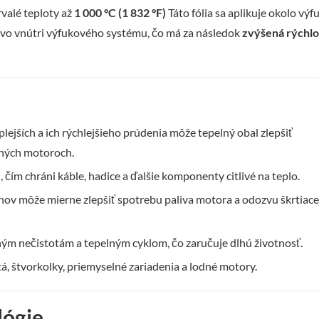
trvalé teploty až
1 000 °C (1 832 °F)
Táto fólia sa aplikuje okolo vý
o vo vnútri výfukového systému, čo má za následok
zvýšená rýchlo
ejších a ich rýchlejšieho prúdenia môže tepelný obal zlepšiť
aných motoroch.
 čím chráni káble, hadice a ďalšie komponenty citlivé na teplo.
nov môže mierne zlepšiť spotrebu paliva motora a odozvu škrtiace
tným nečistotám a tepelným cyklom, čo zaručuje dlhú životnosť.
, štvorkolky, priemyselné zariadenia a lodné motory.
lógie