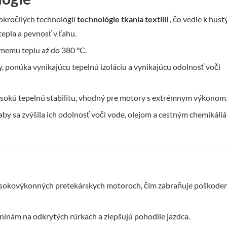
okročilých technológií
technológie tkania textílií
, čo vedie k hust
epla a pevnosť v ťahu.
memu teplu až do 380 °C.
y, ponúka vynikajúcu tepelnú izoláciu a vynikajúcu odolnosť voči
vysokú tepelnú stabilitu, vhodný pre motory s extrémnym výkonom
aby sa zvýšila ich odolnosť voči vode, olejom a cestným chemikáli
vysokovýkonných pretekárskych motoroch, čím zabraňuje poškode
nám na odkrytých rúrkach a zlepšujú pohodlie jazdca.