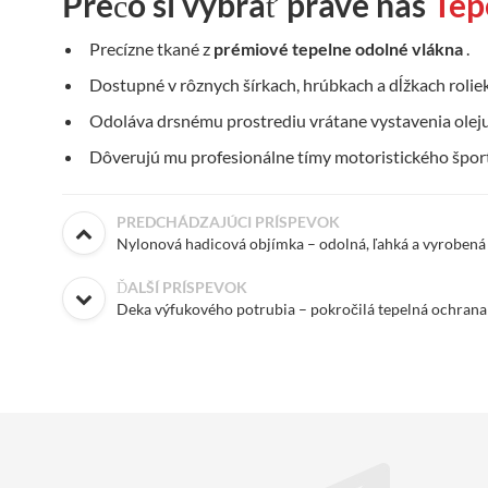
Prečo si vybrať práve nás
Tep
Precízne tkané z
prémiové tepelne odolné vlákna
.
Dostupné v rôznych šírkach, hrúbkach a dĺžkach roliek
Odoláva drsnému prostrediu vrátane vystavenia oleju
Dôverujú mu profesionálne tímy motoristického športu
PREDCHÁDZAJÚCI PRÍSPEVOK
Nylonová hadicová objímka – odolná, ľahká a vyrobená
ĎALŠÍ PRÍSPEVOK
Deka výfukového potrubia – pokročilá tepelná ochran