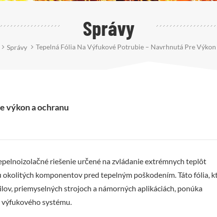
Správy
Tepelná Fólia Na Výfukové Potrubie – Navrhnutá Pre Výko
Správy
re výkon a ochranu
epelnoizolačné riešenie určené na zvládanie extrémnych teplôt
u okolitých komponentov pred tepelným poškodením. Táto fólia, k
lov, priemyselných strojoch a námorných aplikáciách, ponúka
n výfukového systému.