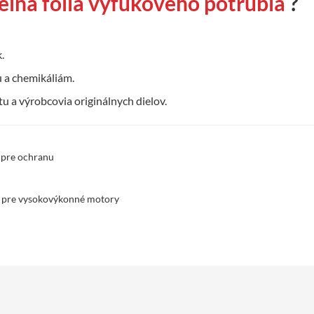
elná fólia výfukového potrubia
?
.
 a chemikáliám.
 a výrobcovia originálnych dielov.
 pre ochranu
a pre vysokovýkonné motory