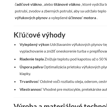
čadičové vlákno
, alebo
titánové vlákno
, ktoré vydržia 
potrubí, zvodov a zberných potrubí, aby sa udržalo tepl
výfukových plynov
a vylepšené
účinnosť motora
.
Kľúčové výhody
Vylepšený výkon
Udržiavaním výfukových plynov tepl
vyplachovanie a znížiť oneskorenie turba v preplňov
Riadenie tepla
Znižuje teplotu pod kapotou až o 50 %,
Úspora paliva
Optimalizácia prietoku výfukových ply
klapky.
Trvanlivosť
Odolné voči rozliatiu oleja, oderom, ces
Všestrannosť
Vhodné pre motocykle, pretekárske autá
Výroba a materiálové techno