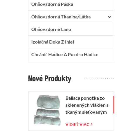
Ohňovzdorná Páska
Ohňovzdorná Tkanina/látka
Ohňovzdorné Lano
Izolačná Deka Z Ihiel
Chránič Hadice A Puzdro Hadice
Nové Produkty
Baliaca ponožka zo
sklenených vlákien s
tkaným sieťovaným
vreckom zo
VIDIEŤ VIAC
sklenených vlákien