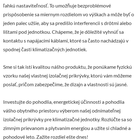
ľahkú nastaviteľnosť. To umožňuje bezproblémové
prispôsobenie sa miernym rozdielom vo výškach a môže byť o
jeden palec užšie, aby sa predišlo interferencii s drôtmi alebo
lištami pod jednotkou. Chápeme, že je dôležité vyhnúť sa
kontaktu s napájacími káblami, ktoré sa často nachádzajú v
spodnej časti klimatizačných jednotiek.
Sme si tak istí kvalitou nášho produktu, že ponúkame fyzickú
vzorku našej vlastnej izolačnej prikrývky, ktorú vám môžeme
poslať, pričom zabezpečíme, že dizajn a vlastnosti sú jasné.
Investujte do pohodlia, energetickej účinnosti a pohodlia
vášho obytného priestoru výberom našej odnímateľnej
izolačnej prikrývky pre klimatizačné jednotky. Rozlúčte sa so
zimným prievanom a plytvaním energiou a užite si chladné a
pohodové leto. Zažite rozdiel ešte dnes!