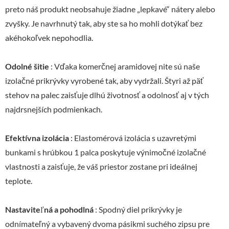
preto náš produkt neobsahuje žiadne „lepkavé“ nátery alebo
zvyšky. Je navrhnutý tak, aby ste sa ho mohli dotýkať bez
akéhokoľvek nepohodlia.
Odolné šitie
: Vďaka komerčnej aramidovej nite sú naše
izolačné prikrývky vyrobené tak, aby vydržali. Štyri až päť
stehov na palec zaisťuje dlhú životnosť a odolnosť aj v tých
najdrsnejších podmienkach.
Efektívna izolácia
: Elastomérová izolácia s uzavretými
bunkami s hrúbkou 1 palca poskytuje výnimočné izolačné
vlastnosti a zaisťuje, že váš priestor zostane pri ideálnej
teplote.
Nastaviteľná a pohodlná
: Spodný diel prikrývky je
odnímateľný a vybavený dvoma pásikmi suchého zipsu pre