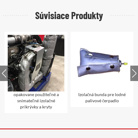
Súvisiace Produkty
Izolačná bunda pre lodné
Tepelná ochrana Tlmič
palivové čerpadlo
izolačná deka