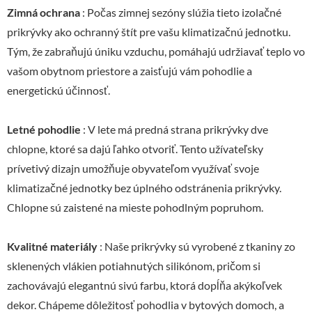
Zimná ochrana
: Počas zimnej sezóny slúžia tieto izolačné
prikrývky ako ochranný štít pre vašu klimatizačnú jednotku.
Tým, že zabraňujú úniku vzduchu, pomáhajú udržiavať teplo vo
vašom obytnom priestore a zaisťujú vám pohodlie a
energetickú účinnosť.
Letné pohodlie
: V lete má predná strana prikrývky dve
chlopne, ktoré sa dajú ľahko otvoriť. Tento užívateľsky
prívetivý dizajn umožňuje obyvateľom využívať svoje
klimatizačné jednotky bez úplného odstránenia prikrývky.
Chlopne sú zaistené na mieste pohodlným popruhom.
Kvalitné materiály
: Naše prikrývky sú vyrobené z tkaniny zo
sklenených vlákien potiahnutých silikónom, pričom si
zachovávajú elegantnú sivú farbu, ktorá dopĺňa akýkoľvek
dekor. Chápeme dôležitosť pohodlia v bytových domoch, a