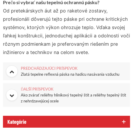
Prečo si vybrať našu tepelnú ochrannú pásku?
Od pretekárskych áut až po raketové zostavy,
profesionáli dôverujú tejto páske pri ochrane kritických
systémov, ktorých výkon ohrozuje teplo. Vďaka svojej
ľahkej konštrukcii, jednoduchej aplikácii a odolnosti voči
rôznym podmienkam je preferovaným riešením pre
inžinierov a technikov na celom svete.
PREDCHÁDZAJÚCI PRÍSPEVOK
Zlatá tepelne reflexná páska na hadicu nasávania vzduchu
ĎALŠÍ PRÍSPEVOK
Ako zvárať reliéfny hliníkový tepelný štít a reliéfny tepelný štít
z nehrdzavejúcej ocele
Kategórie