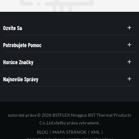
Ozvite Sa
Potrebujete Pomoc
Horúce Značky
Najnovšie Správy
autorské práva © 2026 BSTFLEX Ningguo BST Thermal Products
Co.,Ltd.všetky práva vyhradené.
BLOG
|
MAPA STRÁNOK
|
XML
|