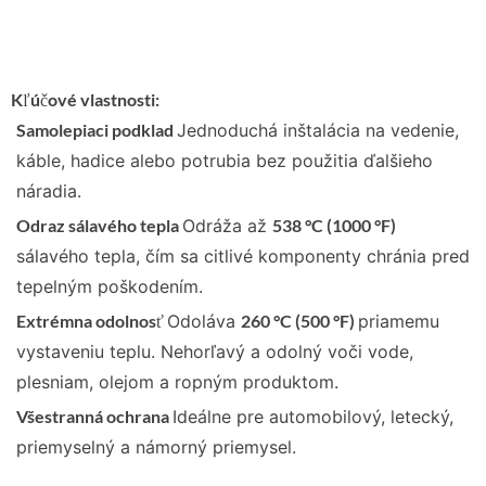
Kľúčové vlastnosti:
Samolepiaci podklad
Jednoduchá inštalácia na vedenie,
káble, hadice alebo potrubia bez použitia ďalšieho
náradia.
Odraz sálavého tepla
Odráža až
538 °C (1000 °F)
sálavého tepla, čím sa citlivé komponenty chránia pred
tepelným poškodením.
Extrémna odolnosť
Odoláva
260 °C (500 °F)
priamemu
vystaveniu teplu. Nehorľavý a odolný voči vode,
plesniam, olejom a ropným produktom.
Všestranná ochrana
Ideálne pre automobilový, letecký,
priemyselný a námorný priemysel.